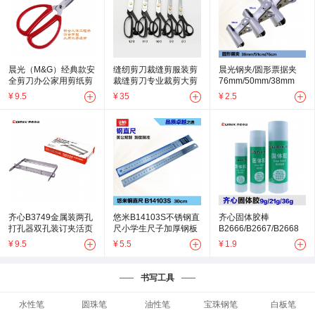
晨光（M&G）经典款安
缝纫剪刀裁缝剪服装剪
晨光钢夹/圆形票据夹
全剪刀办公家用剪纸剪
裁缝剪刀专业裁剪大剪
76mm/50mm/38mm
刀学生手工剪170mm
刀8-12寸小号裁布正品
¥
9.5
¥
35
¥
2.5
ASS91387
齐心B3749金属装两孔
悠米B14103S不锈钢直
齐心固体胶棒
打孔器双孔装订夹活页
尺小学生尺子加厚钢板
B2666/B2667/B2668
文件打孔机2孔夹子A4
测量工具钢尺20/30cm
旋转口红胶
¥
9.5
¥
5.5
¥
1.9
办公用 悠米
书写工具
水性笔
圆珠笔
油性笔
宝珠钢笔
白板笔