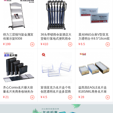
得力三层报刊架金属宣
36头带锁雨伞架酒店大
晨光M&G台座V型亚克
传展示架9308
堂银行落地式便民雨伞
力透明台卡8.5*16cm双
架
面座位牌席位牌
¥
199
¥
410
¥
6.5
齐心Comix名片册大容
富强亚克力名片盒个性
益而高EAGLE名片盒
量名片夹商务收纳夹办
创意透明名片盒多层商
818S/M/L商务名片座
公卡包活页名片夹
务名片盒
¥
21
¥
4.5
¥
28
240/360/480/600卡