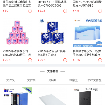
佳美80列针式电脑打印
comix/齐心PP面防水笔
国誉KUKOYO渡边螺旋
纸单层二层三层四层五
记本C7000/C7002
软皮本A5/A6/B5
层多层带孔打印纸电脑
¥
60
¥
11.5
¥
4.9
纸
Vinda/维达雅致系列
Vinda/维达蓝色经典卷
传美擦手纸安兴三折擦
128G新升级3层卫生卷
纸4层有芯卷纸
手纸200抽卫生纸吸水
纸V4083
180G/200G
20包/箱力强
¥
20.5
¥
29.5
¥
135
V4028/V4073
文件整理
文件夹
文件袋
资料册
档案盒
书栏文件盘