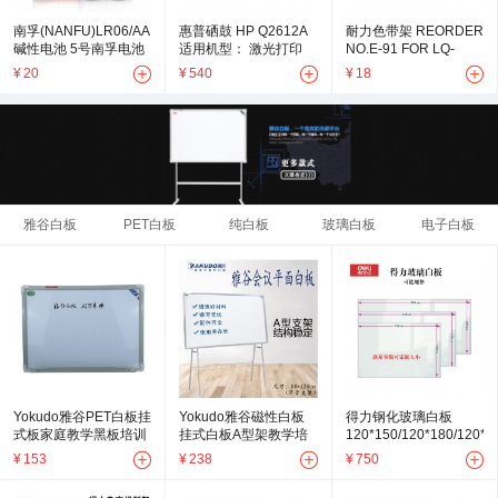
南孚(NANFU)LR06/AA
惠普硒鼓 HP Q2612A
耐力色带架 REORDER
碱性电池 5号南孚电池
适用机型： 激光打印
NO.E-91 FOR LQ-
5号电池 8粒/卡 48粒/盒
机：
630K/LQ-635K/LQ-
¥
20
¥
540
¥
18
HP1010/1012/1015/1018/1020Plus/1022
730K
多功能一体机：
HP3015/3020/3030/3050/3052/3055HPM1005/M131
款)激光打
雅谷白板
PET白板
纯白板
玻璃白板
电子白板
Yokudo雅谷PET白板挂
Yokudo雅谷磁性白板
得力钢化玻璃白板
式板家庭教学黑板培训
挂式白板A型架教学培
120*150/120*180/120*2
会议白板儿童涂鸦写字
训黑板隐形暗格
悬挂式玻璃白板抗划磁
¥
153
¥
238
¥
750
板70*100cm隐格书写
80*120cm
性白板