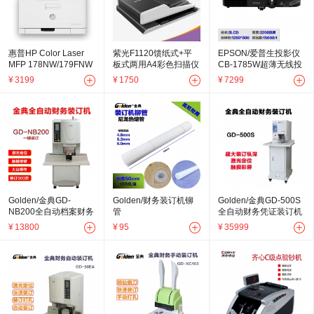
惠普HP Color Laser
紫光F1120馈纸式+平
EPSON/爱普生投影仪
MFP 178NW/179FNW
板式两用A4彩色扫描仪
CB-1785W超薄无线投
彩色激光一体打印机机
10页/20面每分钟
影机教育商务会议家用
¥
3199
¥
1750
¥
7299
工程投影机
Golden/金典GD-
Golden/财务装订机铆
Golden/金典GD-500S
NB200全自动档案财务
管
全自动财务凭证装订机
装订机 凭证装订机
4.8mm/5.2mm/6.0mm
档案凭证装订机
¥
13800
¥
95
¥
35999
尼龙胶管