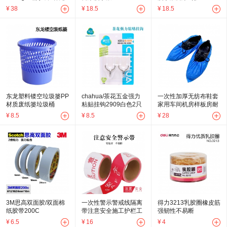
装洗涤剂
¥
38
¥
18.5
¥
18.5
东龙塑料镂空垃圾篓PP
chahua/茶花五金强力
一次性加厚无纺布鞋套
材质废纸篓垃圾桶
粘贴挂钩2909白色2只
家用车间机房样板房耐
装
磨防滑透气鞋套脚套
¥
8.5
¥
8.5
¥
28
3M思高双面胶/双面棉
一次性警示警戒线隔离
得力3213乳胶圈橡皮筋
纸胶带200C
带注意安全施工护栏工
强韧性不易断
地红白隔离警戒带
¥
6.5
¥
16
¥
4