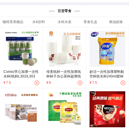
百货零食
咖啡茶类糖品
水&饮料
水杯水壶
零食礼盒
粮油副食
Comix/齐心加厚一次性
传美纸杯一次性加厚纸
妙洁一次性加厚塑料航
水杯/纸杯L302/L303
杯杯子办公茶杯超厚纸
空杯饮水杯240ml胶杯
杯200ml/250ml
¥
7.5
¥
8
¥
7.5