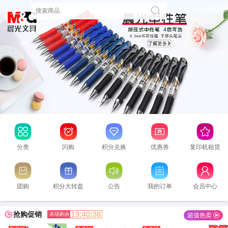
登录
北京市

分类
闪购
积分兑换
优惠券
复印机租赁
团购
积分大转盘
公告
我的订单
会员中心
抢购促销
19
:
40
:
37
本场剩余
超值热卖