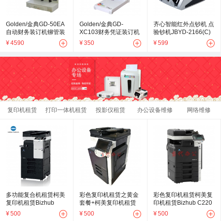
Golden/金典GD-50EA
Golden/金典GD-
齐心智能红外点钞机 点
自动财务装订机铆管装
XC103财务凭证装订机
验钞机JBYD-2166(C)
订机
手动打孔机
双屏幕 点钞机办公家用
¥
4590
¥
350
¥
599
c类验钞机
复印机租赁
打印一体机租赁
投影仪租赁
办公设备维修
网络维修
多功能复合机租赁柯美
彩色复印机租赁之黄金
彩色复印机租赁柯美复
复印机租赁Bizhub
套餐+柯美复印机租赁
印机租赁Bizhub C220
B287复印机出租
Bizhub C280
¥
500
¥
500
¥
500