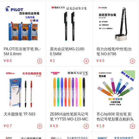
PILOT/百乐签字笔 BL-
晨光会议笔MG-2180
得力台线笔/中性笔/台
5M 0.8mm
0.5MM
笔 NO.6796
¥
8.5
¥
2
¥
4.5
天丰圆珠笔 TF-583
ZEBRA油性笔斑马记号
齐心hp908 荧光笔 彩
笔 YYTS5 MO-120-MC
色记号笔划重点粗斜头
小双头记号笔勾线笔油
标记笔
¥
0.7
¥
4.9
¥
1.8
性笔速干多色