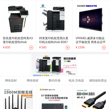
彩色复印机租赁柯美A3
柯美复印机租赁黑白复
VPANEL威屏多功能会
复印机租赁Bizhub
印机出租Bizhub B367
议平板租赁 商务会议平
C360+刷卡授权组件
多功能复合机租赁
板租赁 交互式会议平板
¥
600
¥
580
¥
1599
出租
网络器材
网络线材
数码存储
电池 充电器
硒鼓碳粉墨盒