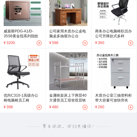
威盾斯PDG-A1/D-
公司家用木质办公桌电
商务办公电脑椅职员办
35S6黄金指系列指纹
脑桌多抽屉办公台
公可升降款式多样
保险箱魅动金
¥
3200
¥
598
¥
360
优尚C310-1高级办公
金属铁架床上下两层40
木质办公室三抽资料柜
椅电脑椅员工椅
方通管员工宿舍双层铁
带大容量可放快劳夹
床
¥
398
¥
480
¥
260