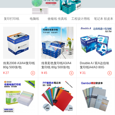
复印打印纸
电脑纸
收银纸 传真纸
工程设计用纸
笔记本 软皮本
传美2008 A3/A4复印纸
传美彩色复印纸A3/A4
Double A / 双A达伯埃
80g 500张/包
复印纸 80g 500张/包
复印纸A4/A3 80G
500P/包
¥
27
¥
45
¥
31