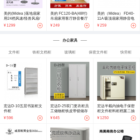
美的(Midea )落地扇家
美的 FC120-BA(48吋)
美的（Midea） FD40-
用24档风速/怪兽风扇/
吊扇家用客厅静音餐厅
11A 吸顶扇家用静音电
电风扇 FS40-18HR 深
卧室寸电风扇工厂工业
风扇学校宿舍电扇摇头
¥
1299
¥
249
¥
259
空灰
吊式
吊顶工业壁扇
办公家具
文件柜
铁柜文档柜
玻璃柜
保密文件柜
快劳柜
宏达D-10五层书架柜文
宏达D-25双门更衣柜员
宏达半截内抽电子保密
件柜
工储物柜铁皮带锁储存
柜文件柜料柜档案二抽
柜健身房更衣室钢制二
密码矮柜凭证柜
¥
596
¥
645
¥
1250
三四六八门宿舍柜子