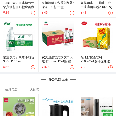
Taikoo太古咖啡糖包伴
立顿清新茶包系列红茶/
雀巢咖啡1+2原味三合
侣黄糖包咖啡糖金黄赤
绿茶100包-一盒
一速溶咖啡粉20条*15g
砂糖调糖5g*50小包装
条装
¥
29
¥
49
¥
48
怡宝饮用矿泉水小瓶装
农夫山泉饮用水饮用天
维他柠檬茶饮料
350ml/555ml
然水380ml 1*24瓶 整
250ml*24盒柠檬味红
箱装
茶网红茶经典柠檬茶风
¥
32
¥
37.5
¥
58
味饮品整箱装
办公电器 五金
生活电器
大家电