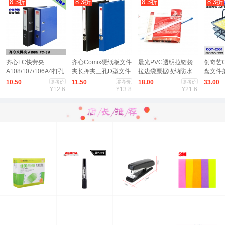
8
.3
折
8
.3
折
8
.3
折
8
.3
折
齐心FC快劳夹
齐心Comix硬纸板文件
晨光PVC透明拉链袋
创奇艺
A108/107/106A4打孔
夹长押夹三孔D型文件
拉边袋票据收纳防水
盘文件
文件夹
夹NO.336/NO.334
文件袋A5资料整理袋
件篮三
10.50
11.50
18.00
33.00
参考价
参考价
参考价
¥
12.6
¥
13.8
ADM94503拉链袋 12
¥
21.6
个装