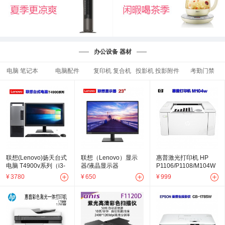
办公设备 器材
电脑 笔记本
电脑配件
复印机 复合机
投影机 投影附件
考勤门禁
一体机 打印机
联想(Lenovo)扬天台式
联想（Lenovo）显示
惠普激光打印机 HP
电脑 T4900v系列（i3-
器/液晶显示器
P1106/P1108/M104W
8100/i5-8400)/4G内
21.5"/23"/19.5"
¥
3780
¥
650
¥
999
存/1T硬盘