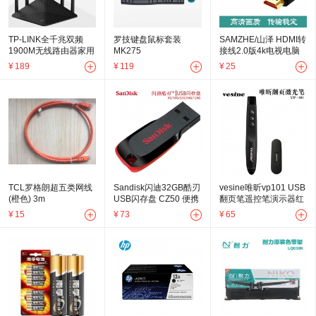
TP-LINK全千兆双频
罗技键盘鼠标套装
SAMZHE/山泽 HDMI转
1900M无线路由器家用
MK275
接线2.0版4k电视电脑
穿墙王双千兆端口
高清数据线1.5米
¥
189
¥
119
¥
25
AC1900穿墙wifi tplink
TL-WDR7660
TCL罗格朗超五类网线
Sandisk闪迪32GB酷刃
vesine唯昕vp101 USB
(橙色) 3m
USB闪存盘 CZ50 便携
翻页笔遥控笔演示器红
迷你U盘优盘2.0
光配7号电池新包装
¥
15
¥
73
¥
65