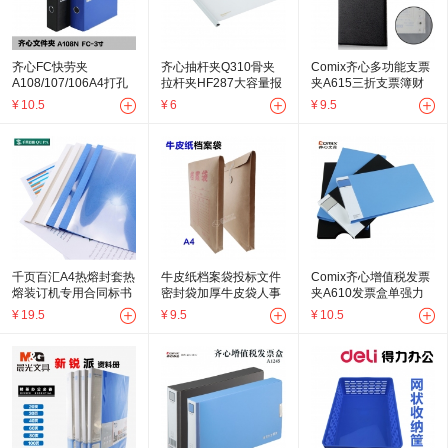
齐心FC快劳夹
齐心抽杆夹Q310骨夹
Comix齐心多功能支票
A108/107/106A4打孔
拉杆夹HF287大容量报
夹A615三折支票簿财
文件夹
告夹Q312
务支票本皮面票据单据
¥
10.5
¥
6
¥
9.5
夹
千页百汇A4热熔封套热
牛皮纸档案袋投标文件
Comix齐心增值税发票
熔装订机专用合同标书
密封袋加厚牛皮袋人事
夹A610发票盒单强力
封面封皮10册/包
文件袋资料公文袋
夹财务会计收纳凭证盒
¥
19.5
¥
9.5
¥
10.5
带外壳