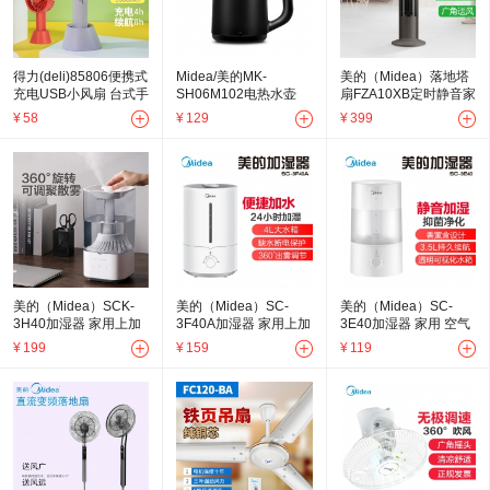
得力(deli)85806便携式
Midea/美的MK-
美的（Midea）落地塔
充电USB小风扇 台式手
SH06M102电热水壶
扇FZA10XB定时静音家
持两用
0.6升宿舍304不锈钢便
用柔和风立体风内旋无
¥
58
¥
129
¥
399
携式烧水壶
叶可拆洗
美的（Midea）SCK-
美的（Midea）SC-
美的（Midea）SC-
3H40加湿器 家用上加
3F40A加湿器 家用上加
3E40加湿器 家用 空气
水 净化加湿器 卧室空
水加湿器 卧室 办公室
加湿器 迷你香薰机 高
¥
199
¥
159
¥
119
气加湿高出雾加湿净化
空气加湿器 旋控迷你加
出雾 空调暖气伴侣加湿
器
湿器
器