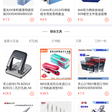
晨光A4资料册透明插页
Comix齐心A1245增值
deli得力网状收纳篮
袋20/30/40/60/80/100
税专用发票档案盒
929缕空文件筐桌面整
页
理收纳篮公文篮票据存
¥
7.5
¥
8.5
¥
11
放筐塑料筐
综合文具
桌面小五金
打孔机
订书机
刀具
三针一钉
齐心B2917N B2914
MAX美克司日本进口小
齐心订书针/厚层订书针
B2915二孔打孔机 A4
订书机标准型HD-
B3055/3059/3056
纸 2孔文件夹打孔器
88R/50页
¥
26.5
¥
39.5
¥
7.5