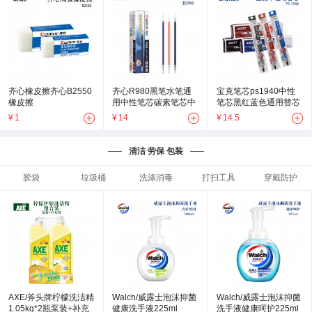
齐心橡皮擦齐心B2550
齐心R980黑笔水笔通
宝克笔芯ps1940中性
橡皮擦
用中性笔芯碳素笔芯中
笔芯黑红蓝色通用替芯
性笔替芯0.5mm签字笔
中性芯0.5mm
¥
1
¥
14
¥
14.5
芯
清洁 劳保 包装
胶袋
垃圾桶
洗涤消毒
打扫工具
穿戴防护
AXE/斧头牌柠檬洗洁精
Walch/威露士泡沫抑菌
Walch/威露士泡沫抑菌
1.05kg*2瓶泵装+补充
健康洗手液225ml
洗手液健康呵护225ml