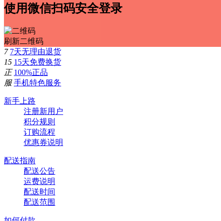
使用微信扫码安全登录
刷新二维码
7
7天无理由退货
15
15天免费换货
正
100%正品
服
手机特色服务
新手上路
注册新用户
积分规则
订购流程
优惠券说明
配送指南
配送公告
运费说明
配送时间
配送范围
如何付款