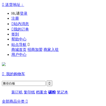

送货地址：
Hi,请
登录
注册

站内消息

我的订单
签到
帮助中心
站点导航

商城首页
招商加盟
商家入驻
用户中心

我的购物车
装订机
复印纸
档案盒
碳粉
笔记本
全部商品分类
