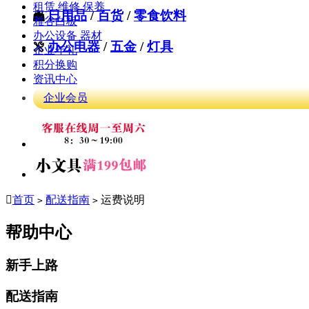
租赁.维修.保养
日用品
/
百货
/
零食饮料

雅谷白板
办公设备 器材
办公电器
/
五金
/
灯具

企业年礼
积分换购
资讯中心
企业会员

首页
配送指南
运费说明
>
>
帮助中心
新手上路
配送指南