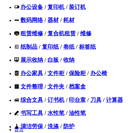
办公设备
/
复印机
/
装订机

数码网络
/
器材
/
耗材

租赁维修
/
复合机租赁
/
维修

纸制品
/
复印纸
/
卷纸
/
标签纸

展示收纳
/
白板
/
收纳

办公家具
/
文件柜
/
保险柜
/
办公椅

文件整理
/
文件夹
/
档案盒

综合文具
/
订书机
/
印台章
/
刀具
/
计算器

书写工具
/
水性笔
/
油性笔

清洁劳保
/
洗涤
/
防护

首页