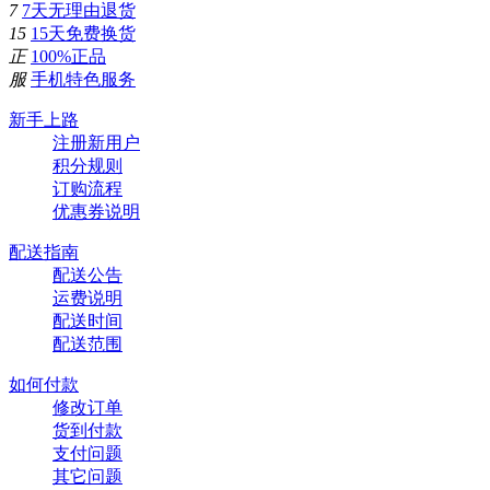
7
7天无理由退货
15
15天免费换货
正
100%正品
服
手机特色服务
新手上路
注册新用户
积分规则
订购流程
优惠券说明
配送指南
配送公告
运费说明
配送时间
配送范围
如何付款
修改订单
货到付款
支付问题
其它问题