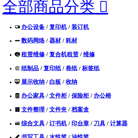
全部商品分类

办公设备
/
复印机
/
装订机

数码网络
/
器材
/
耗材

租赁维修
/
复合机租赁
/
维修

纸制品
/
复印纸
/
卷纸
/
标签纸

展示收纳
/
白板
/
收纳

办公家具
/
文件柜
/
保险柜
/
办公椅

文件整理
/
文件夹
/
档案盒

综合文具
/
订书机
/
印台章
/
刀具
/
计算器

书写工具
/
水性笔
/
油性笔
