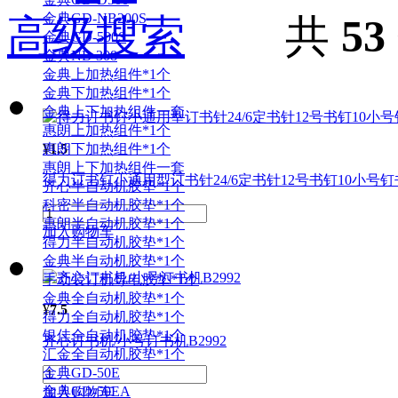
金典GD-NB200S
高级搜索
共
53
金典GD-500S
金典NB-308
金典上加热组件*1个
金典下加热组件*1个
金典上下加热组件一套
惠朗上加热组件*1个
惠朗下加热组件*1个
¥
1.5
惠朗上下加热组件一套
得力订书钉小通用型订书针24/6定书针12号书钉10小号钉书
齐心半自动机胶垫*1个
科密半自动机胶垫*1个
惠朗半自动机胶垫*1个
加入购物车
得力半自动机胶垫*1个
金典半自动机胶垫*1个
手动装订机导电胶垫*1个
金典全自动机胶垫*1个
¥
7.5
得力全自动机胶垫*1个
银佳全自动机胶垫*1个
齐心订书
机
/小号订书
机
B2992
汇金全自动机胶垫*1个
金典GD-50E
金典GD-50EA
加入购物车