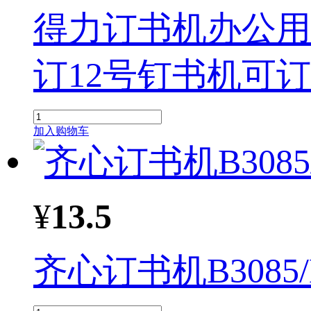
得力订书
机
办公用
订
12号钉书
机
可订
加入购物车
¥
13.5
齐心订书
机
B308