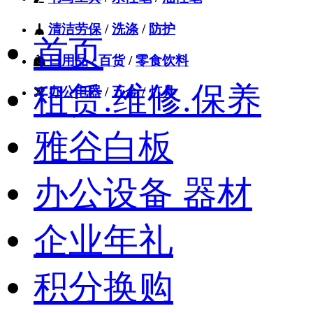
清洁劳保
/
洗涤
/
防护

首页
日用品
/
百货
/
零食饮料

租赁.维修.保养
办公电器
/
五金
/
灯具

雅谷白板
办公设备 器材
企业年礼
积分换购