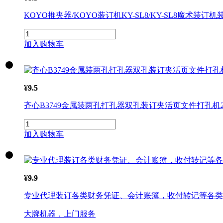
KOYO推夹器/KOYO
装订
机
KY-SL8/KY-SL8魔术
装订
机
加入购物车
¥
9.5
齐心B3749金属装两孔打孔器双孔
装订
夹活页文件打孔
机
加入购物车
¥
9.9
专业代理
装订
各类财务凭证、会计账簿，收付转记等各类
大牌机器，上门服务