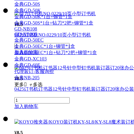
金典GD-50S
金典GD-50K
金典GD-50K*1台+铆管*1盒
金典GD-50S*1台+钻刀*2把+铆管*1盒
¥
8.5
GD-NB108
GD-NB205
得力订书
机
NO.0229/10页小型订书
机
金典GD-50EC
金典GD-50EC*1台+铆管*1盒
加入购物车
金典GD-50EC*1台+钻刀*2把+铆管*1盒
金典GD-XC103
金典GD-60E
代理装订-客服询价
金典NB-205
¥
8.5
更多

＋
多选
0425订书
机
订书器12号针中型钉书
机
装订
器订20张办公
装
加入购物车
¥
8.5