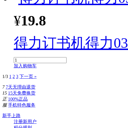
¥
19.8
得力订书
机
得力03
加入购物车
1/3
1
2
3
下一页 »
7
7天无理由退货
15
15天免费换货
正
100%正品
服
手机特色服务
新手上路
注册新用户
积分规则