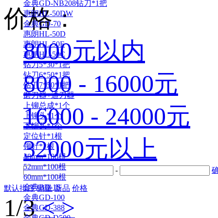
金典GD-NB208钻刀*1把
价格：
惠朗HL-50DW
金典GD-70
惠朗HL-50D
8000元以内
惠朗HL-50E
惠朗HL-50C
钻刀5*30*1把
8000 - 16000元
钻刀6*50*1把
钻刀7*50*1把
磨刀器+通刀器
上铆总成*1个
16000 - 24000元
上铆头*1个
下铆头*1个
定位针*1根
32000元以上
铆针*1根
48mm*100根
52mm*100根
-
60mm*100根
金典BD-1S
默认排序
销量
新品
价格
金典GD-100
1/3
<
>
金典GD-388
金典GD-D500