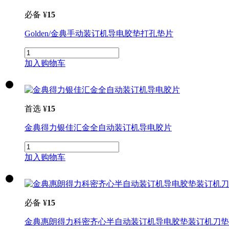
必备
¥
15
Golden/金典手动
装订
机
导电胶垫打孔垫片
加入购物车
首选
¥
15
金典得力银佳汇金全自动
装订
机
导电胶片
加入购物车
必备
¥
15
金典惠朗得力科密齐心半自动
装订
机
导电胶垫
装订
机
刀垫