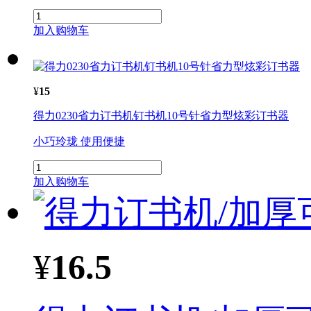
加入购物车
¥
15
得力0230省力订书
机
钉书
机
10号针省力型炫彩订书器
小巧玲珑 使用便捷
加入购物车
¥
16.5